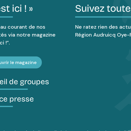
st ici ! »
Suivez toute
 au courant de nos
Ne ratez rien des actu
tés via notre magazine
Région Audruicq Oye-P
i !”.
vrir le magazine
eil de groupes
ce presse