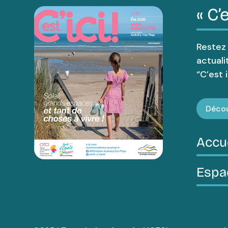
« C’e
Restez
actuali
“C’est ic
Décou
Accu
Espa