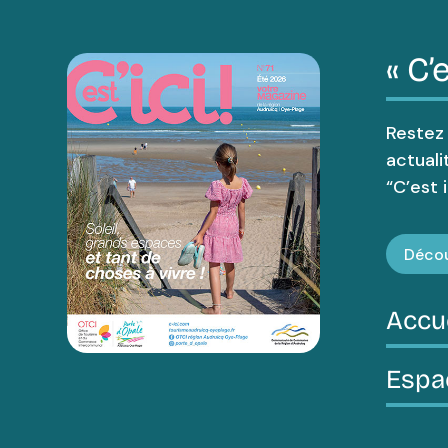
« C’e
Restez
actuali
“C’est ic
Décou
Accu
Espa