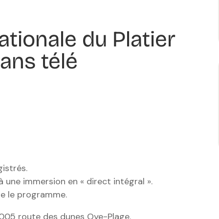
tionale du Platier
ans télé
istrés.
à une immersion en « direct intégral ».
cte le programme.
, 1005 route des dunes Oye-Plage.