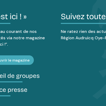
st ici ! »
Suivez toute
 au courant de nos
Ne ratez rien des actu
tés via notre magazine
Région Audruicq Oye-P
i !”.
vrir le magazine
eil de groupes
ce presse