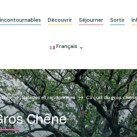
 incontournables
Découvrir
Séjourner
Sortir
In
Français
ables
Balades et randonnées
Circuit du gros chên
$
$
 Gros Chêne