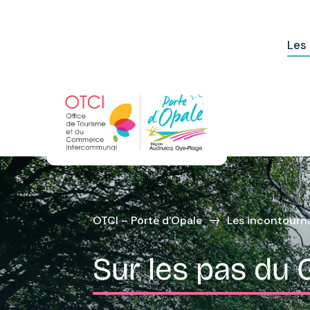
Les
OTCI – Porte d'Opale
Les incontourn
$
Sur les pas du