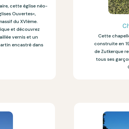
aire, cette église néo-
lises Ouvertes»,
massif du XVIème.
Ch
tique et découvrez
Cette chapell
illée vernis et un
construite en 19
artin encastré dans
de Zutkerque re
tous ses garçon