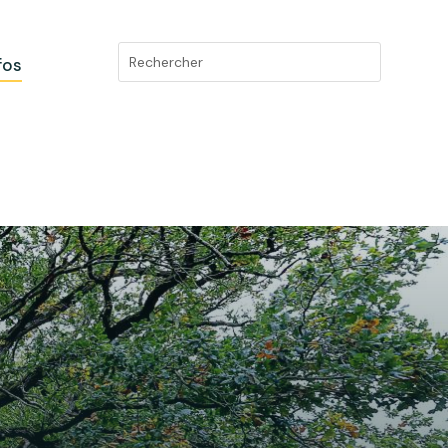
fos
e