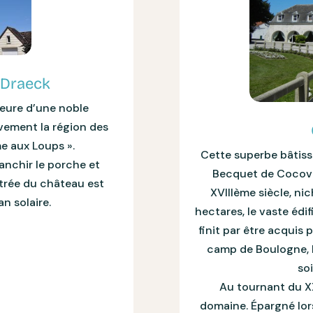
 Draeck
meure d’une noble
vement la région des
me aux Loups ».
Cette superbe bâtisse
anchir le porche et
Becquet de Cocove.
ntrée du château est
XVIIIème siècle, ni
n solaire.
hectares, le vaste édi
finit par être acquis 
camp de Boulogne, l
so
Au tournant du XXe
domaine. Épargné lors