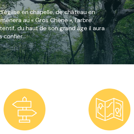
 d’église en chapelle, de château en
us mènera au « Gros Chêne », l’arbre
entif, du haut de son grand âge il aura
s confier…