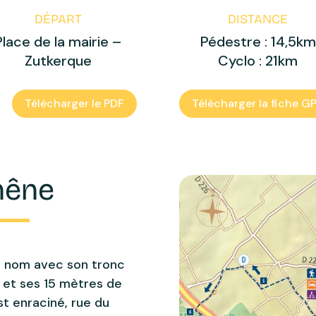
DÉPART
DISTANCE
Place de la mairie –
Pédestre : 14,5km
Zutkerque
Cyclo : 21km
Télécharger le PDF
Télécharger la fiche G
hêne
n nom avec son tronc
 et ses 15 mètres de
st enraciné, rue du