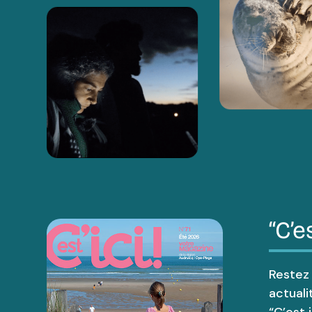
“C’es
Restez
actuali
“C’est ic