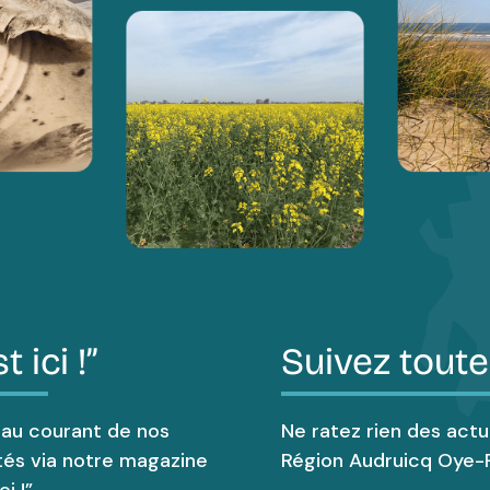
t ici !”
Suivez toute
 au courant de nos
Ne ratez rien des actu
tés via notre magazine
Région Audruicq Oye-P
i !”.