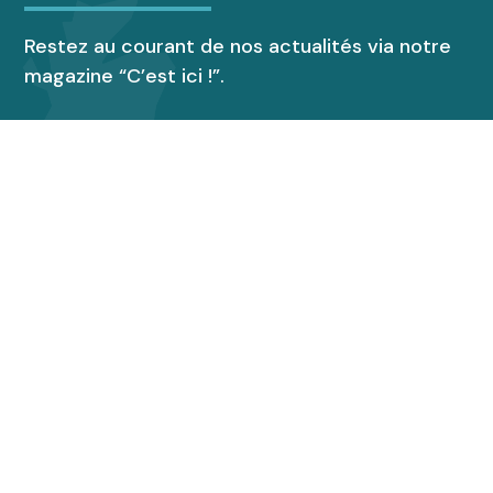
Restez au courant de nos actualités via notre
magazine “C’est ici !”.
Découvrir le magazine
Accueil de groupes
Espace presse
Suivez toutes nos actus !
Ne ratez rien des actualités de l’OTCI
Région Audruicq Oye-Plage en vous inscrivant