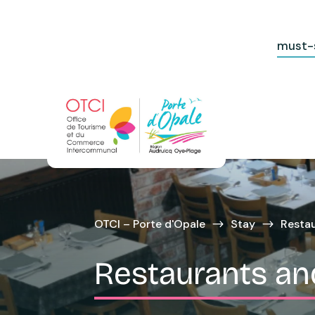
must-
OTCI – Porte d'Opale
Stay
Restau
$
$
Restaurants an