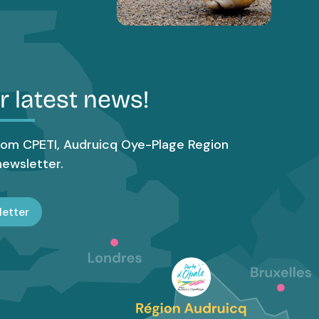
ur latest news!
rom CPETI, Audruicq Oye-Plage Region
newsletter.
letter