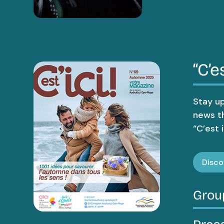
“C’es
Stay up
news t
“C’est i
Disco
Group