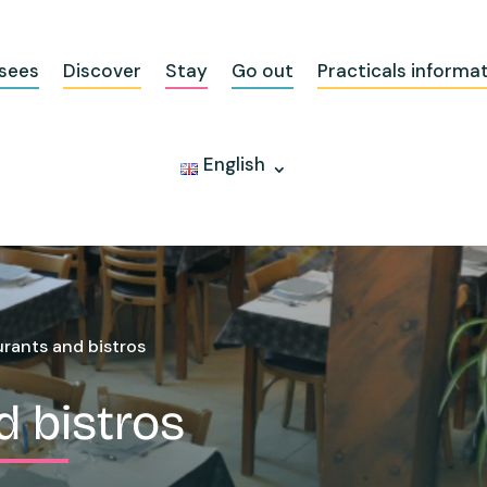
sees
Discover
Stay
Go out
Practicals informa
English
rants and bistros
d bistros