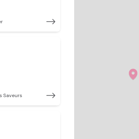
er
es Saveurs