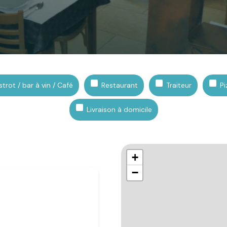
strot / bar à vin / Café
Restaurant
Traiteur
Pi
Livraison à domicile
+
−