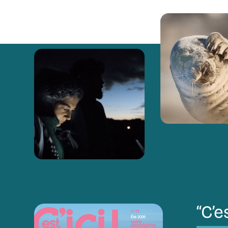
“C’es