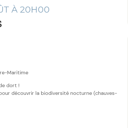
T À 20H00
s
dre-Maritime
de dort !
pour découvrir la biodiversité nocturne (chauves-