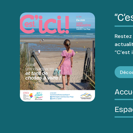
“C’es
Restez
actuali
“C’est ic
Décou
Accu
Espa