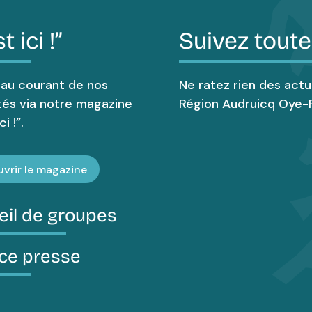
t ici !”
Suivez toute
 au courant de nos
Ne ratez rien des actu
tés via notre magazine
Région Audruicq Oye-P
i !”.
vrir le magazine
eil de groupes
ce presse