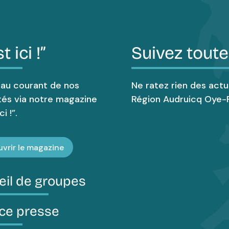
t ici !”
Suivez toute
 au courant de nos
Ne ratez rien des actu
tés via notre magazine
Région Audruicq Oye-P
i !”.
vrir le magazine
eil de groupes
ce presse