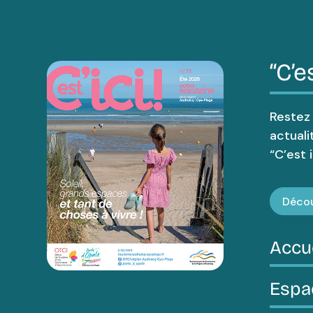
“C’es
Restez
actuali
“C’est ic
Décou
Accu
Espa