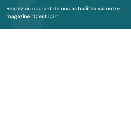
Restez au courant de nos actualités via notre
magazine “C’est ici !”.
Découvrir le magazine
Accueil de groupes
Espace presse
Suivez toutes nos actus !
Ne ratez rien des actualités de l’OTCI
Région Audruicq Oye-Plage en vous inscrivant