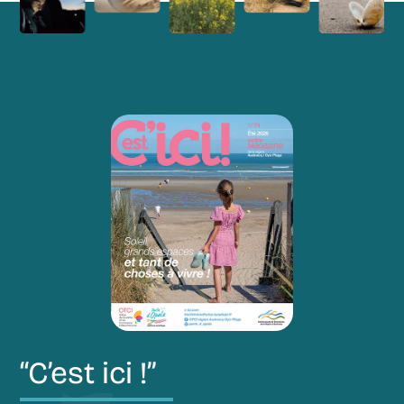
“C’est ici !”