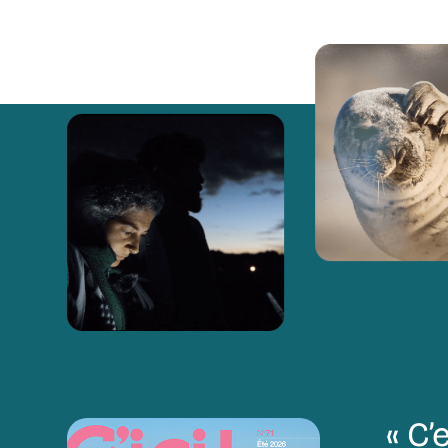
« C’e