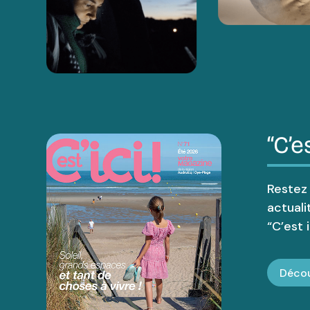
“C’es
Restez
actuali
“C’est ic
Décou