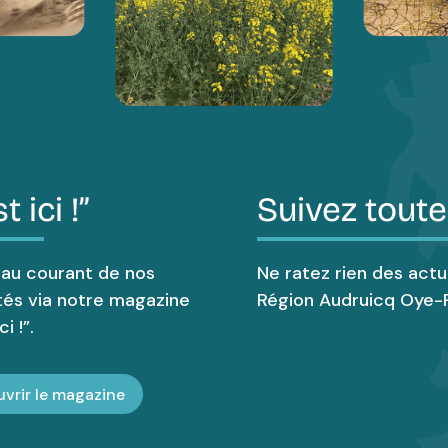
t ici !”
Suivez toute
 au courant de nos
Ne ratez rien des actu
tés via notre magazine
Région Audruicq Oye-P
i !”.
vrir le magazine