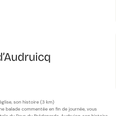
 d’Audruicq
église, son histoire (3 km)
 une balade commentée en fin de journée, vous
tale du Pays du Brédenarde, Audruicq, son histoire