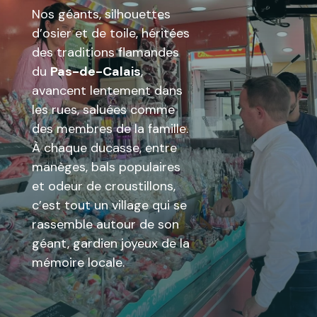
Nos géants, silhouettes
d’osier et de toile, héritées
des traditions flamandes
du
Pas-de-Calais
,
avancent lentement dans
les rues, saluées comme
des membres de la famille.
À chaque ducasse, entre
manèges, bals populaires
et odeur de croustillons,
c’est tout un village qui se
rassemble autour de son
géant, gardien joyeux de la
mémoire locale.