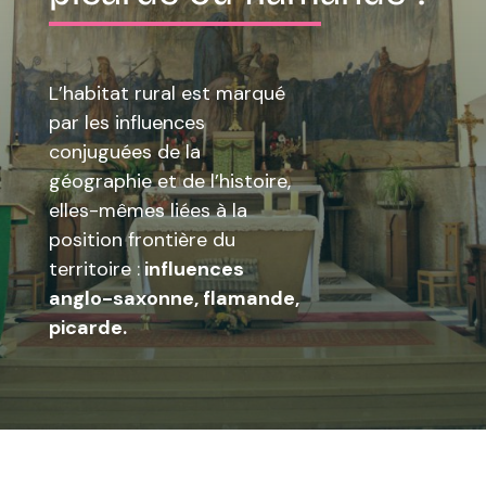
L’habitat rural est marqué
par les influences
conjuguées de la
géographie et de l’histoire,
elles-mêmes liées à la
position frontière du
territoire :
influences
anglo-saxonne, flamande,
picarde.