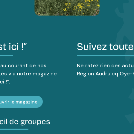
t ici !”
Suivez toute
 au courant de nos
Ne ratez rien des actu
tés via notre magazine
Région Audruicq Oye-P
i !”.
vrir le magazine
eil de groupes