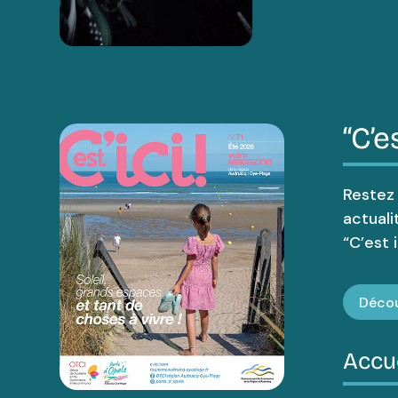
“C’es
Restez
actuali
“C’est ic
Décou
Accu